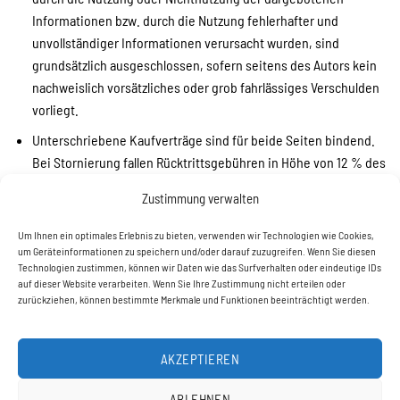
Informationen bzw. durch die Nutzung fehlerhafter und
unvollständiger Informationen verursacht wurden, sind
grundsätzlich ausgeschlossen, sofern seitens des Autors kein
nachweislich vorsätzliches oder grob fahrlässiges Verschulden
vorliegt.
Unterschriebene Kaufverträge sind für beide Seiten bindend.
Bei Stornierung fallen Rücktrittsgebühren in Höhe von 12 % des
Kaufpreises an.
Zustimmung verwalten
Um Ihnen ein optimales Erlebnis zu bieten, verwenden wir Technologien wie Cookies,
um Geräteinformationen zu speichern und/oder darauf zuzugreifen. Wenn Sie diesen
Technologien zustimmen, können wir Daten wie das Surfverhalten oder eindeutige IDs
auf dieser Website verarbeiten. Wenn Sie Ihre Zustimmung nicht erteilen oder
zurückziehen, können bestimmte Merkmale und Funktionen beeinträchtigt werden.
ERNLE-PIANO OHG
Donaustraße 1,
88459
Tannheim
Tel.
08395-1728
AKZEPTIEREN
ABLEHNEN