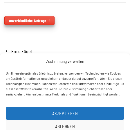
unverbindliche Anfrage
Ernle Fügel
Zustimmung verwalten
Um Ihnen ein optimales Erlebnis zu bieten, verwenden wir Technologien wie Cookies,
um Geräteinformationen zu speichern und/oder darauf zuzugreifen. Wenn Sie diesen
Technologien zustimmen, können wir Daten wie das Surfverhalten oder eindeutige IDs
auf dieser Website verarbeiten. Wenn Sie Ihre Zustimmung nicht erteilen oder
zurückziehen, können bestimmte Merkmale und Funktionen beeinträchtigt werden.
ERNLE-PIANO OHG
Donaustraße 1,
88459
Tannheim
Tel.
08395-1728
AKZEPTIEREN
ABLEHNEN